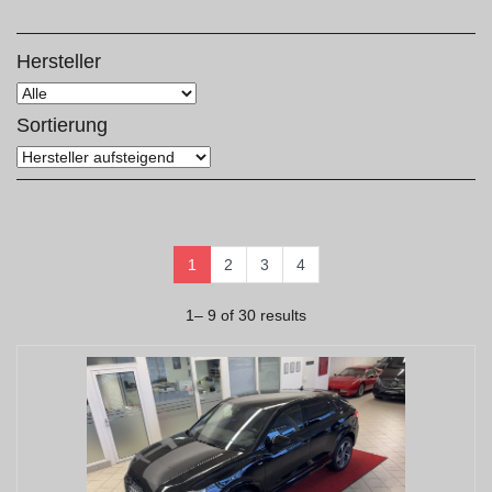
Hersteller
Sortierung
1
2
3
4
1– 9 of 30 results