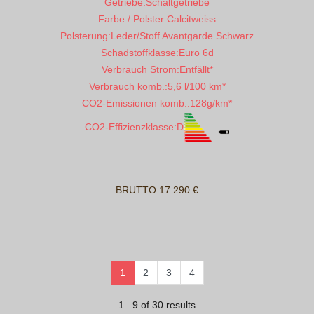
Getriebe:
Schaltgetriebe
Farbe / Polster:
Calcitweiss
Polsterung:
Leder/Stoff Avantgarde Schwarz
Schadstoffklasse:
Euro 6d
Verbrauch Strom:
Entfällt*
Verbrauch komb.:
5,6 l/100 km*
CO2-Emissionen komb.:
128g/km*
CO2-Effizienzklasse:
D
BRUTTO 17.290 €
1
2
3
4
1– 9 of 30 results