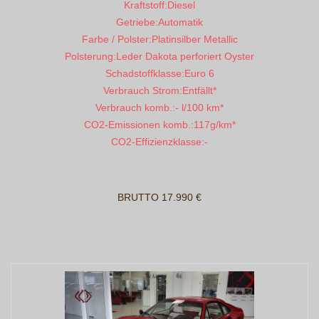
Kraftstoff:
Diesel
Getriebe:
Automatik
Farbe / Polster:
Platinsilber Metallic
Polsterung:
Leder Dakota perforiert Oyster
Schadstoffklasse:
Euro 6
Verbrauch Strom:
Entfällt*
Verbrauch komb.:
- l/100 km*
CO2-Emissionen komb.:
117g/km*
CO2-Effizienzklasse:
-
BRUTTO 17.990 €