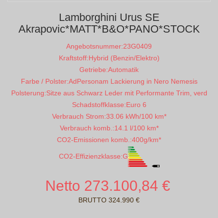
Lamborghini Urus SE
Akrapovic*MATT*B&O*PANO*STOCK
Angebotsnummer:
23G0409
Kraftstoff:
Hybrid (Benzin/Elektro)
Getriebe:
Automatik
Farbe / Polster:
AdPersonam Lackierung in Nero Nemesis
Polsterung:
Sitze aus Schwarz Leder mit Performante Trim, verd
Schadstoffklasse:
Euro 6
Verbrauch Strom:
33.06 kWh/100 km*
Verbrauch komb.:
14.1 l/100 km*
CO2-Emissionen komb.:
400g/km*
CO2-Effizienzklasse:
G
Netto 273.100,84 €
BRUTTO 324.990 €